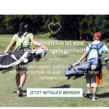
Ein Heimatclub ist eine
Herzensangelegenheit!
Als Mitglied unseres Golfclubs genießen Sie
zahlreiche Vorteile die jedes "Golferherz" höher
schlagen lässt.
JETZT MITGLIED WERDEN